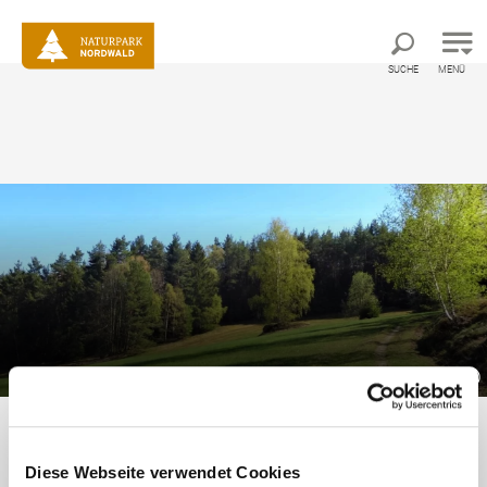
Direkt zur Hauptnavigation
Direkt zur Volltextsuche
Direkt zum Inhalt
SUCHE
MENÜ
©
Naturpark erleben
Ausflug & Sehenswertes
Stierhüblteich
Diese Webseite verwendet Cookies