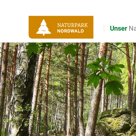
Direkt zur Hauptnavigation
Direkt zur Volltextsuche
Direkt zum Inhalt
Unser
Na