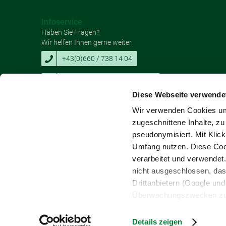
Infoservice
Haben Sie Fragen?
Wir helfen Ihnen gerne weiter.
+43(0)660 / 738 14 04
hermannhahnjun@gmail.com
Diese Webseite verwende
Wir verwenden Cookies um 
zugeschnittene Inhalte, zu
pseudonymisiert. Mit Klic
Copyright © Verein Naturpark Nordwald
Umfang nutzen. Diese Cook
verarbeitet und verwendet
nicht ausgeschlossen, da
Drittanbietern (Google und 
Überwachungszwecken zu e
Rechtsschutzmöglichkeite
personenbezogener Daten g
Details zeigen