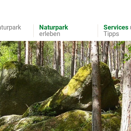
turpark
Naturpark
Services
erleben
Tipps