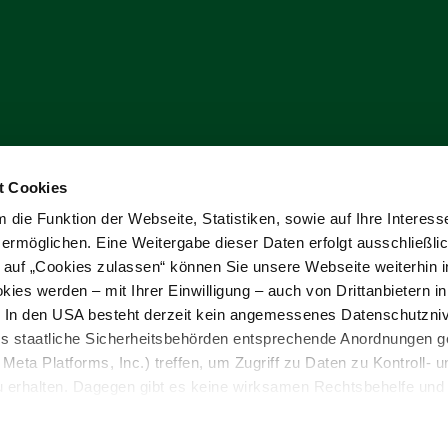
t Cookies
die Funktion der Webseite, Statistiken, sowie auf Ihre Interess
 ermöglichen. Eine Weitergabe dieser Daten erfolgt ausschließli
k auf „Cookies zulassen“ können Sie unsere Webseite weiterhin i
ies werden – mit Ihrer Einwilligung – auch von Drittanbietern i
. In den USA besteht derzeit kein angemessenes Datenschutzniv
ss staatliche Sicherheitsbehörden entsprechende Anordnungen 
Meta Platforms, Inc.) treffen, um Zugriff zu Daten zu Kontroll- u
rhalten. Dagegen gibt es keine wirksamen Rechtsbehelfe und
n. Zudem werden von den USA keine geeigneten Garantien für 
ewährt. Wir leiten nur Ihre IP-Adresse (in gekürzter Form, sod