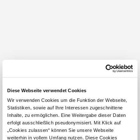
Jíst a pít
Přes chladné lesy až po barevné louky
Vítejte v přírodním parku Nordwald
Rozsáhlá lesní oblast na západním okraji
Waldviertelské vrchoviny mezi Bad Großpertholz a
Karlstift je domovem tohoto přírodního parku seversko-
Diese Webseite verwendet Cookies
skandinávského charakteru. Husté jehličnaté lesy jsou
uvolňovány ostrovními poli a loukami, rybníky a
Wir verwenden Cookies um die Funktion der Webseite,
vyvýšeninami. Mezi nimi jsou nachází bizarní skalní
Statistiken, sowie auf Ihre Interessen zugeschnittene
útvary. Impozantní rozhledna na Schwarzenbergu
Inhalte, zu ermöglichen. Eine Weitergabe dieser Daten
nabízí nádherný výhled na toto pozadí. I v severním
erfolgt ausschließlich pseudonymisiert. Mit Klick auf
lese se v létě můžete zahřát. Příjemné ochlazení nabízí
„Cookies zulassen“ können Sie unsere Webseite
Stierhüblteich u Karlstiftu.
weiterhin in vollem Umfang nutzen. Diese Cookies