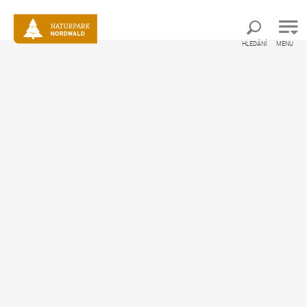
Přímo k hlavní navigaci
Přímo k vyhledávání plného textu
Přímo k obsahu
HLEDÁNÍ
MENU
©