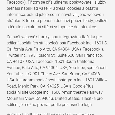
Facebook). Přitom se příslušnému poskytovateli služby
přenáší například vaše IP adresa, cookies a ostatní
informace, pokud jste předtím navštívili jeho webovou
stránku. K tomuto přenosu dochází pouze tehdy, jestliže
s těmito sociálními sítěmi vstupujete do interakce.
Do naší webové stránky jsou integrována tlačítka pro
sdílení sociálních sítí společností Facebook Inc., 1601 S.
California Ave, Palo Alto, CA 94304, USA ("Facebook"),
Twitter Inc., 795 Folsom St., Suite 600, San Francisco,
CA 94107, USA, Facebook, 1601 South California
Avenue, Palo Alto, CA 94304, USA, YouTube, společnosti
YouTube, LLC, 901 Cherry Ave, San Bruno, CA 94066,
USA, Instagram společnosti Instagram Inc., 1601 Willow
Road, Menlo Park, CA, 94025, USA a GooglePlus
sociální sítě Google Inc., 1600 Amphitheatre Parkway,
Mountain View, CA 94043, United States. Tlačítka pro
sdílení je možno poznat podle příslušného loga.
Veškerá tlačítka pro sdílení jsou konfigurována v