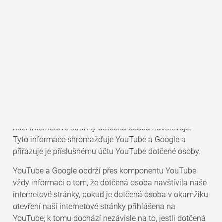
YouTube automaticky pokyn ke stažení zobrazení
příslušné komponenty YouTube z YouTube. Další
informace k YouTube je možno najít na
https://www.youtube.com/yt/about/de/. V rámci tohoto
technického postupu získávají YouTube a Google
povědomí o tom, které konkrétní podstránky naší
internetové stránky dotčená osoba navštívila.
Pokud je dotčená osoba současně přihlášena na
YouTube, pozná YouTube při otevření podstránky, která
obsahuje video YouTube, kterou konkrétní podstránku
naší internetové stránky dotčená osoba navštěvuje.
Tyto informace shromažďuje YouTube a Google a
přiřazuje je příslušnému účtu YouTube dotčené osoby.
YouTube a Google obdrží přes komponentu YouTube
vždy informaci o tom, že dotčená osoba navštívila naše
internetové stránky, pokud je dotčená osoba v okamžiku
otevření naší internetové stránky přihlášena na
YouTube; k tomu dochází nezávisle na to, jestli dotčená