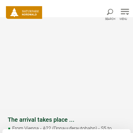
Direct to main navigation
Go directly to full text search
Go directly to contents
SEARCH
MENU
Startseite
Services and Tips
Arrival and Admission
Arrival and Admission
Admission to the entire Nordwald Nature Park is free of
charge. For the ongoing maintenance work and upkeep
of the facilities, a small donation is requested in the
available donation boxes. Animal food is available in
small bags for EUR 1 at the enclosure sites. The nature
park is generally open all year round, but there is no
snow clearance in winter.
The arrival takes place ...
From Vienna - A22 (Donauuferautobahn) - S5 to