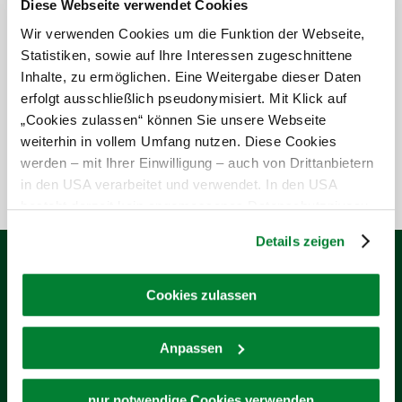
Vzdělání
Diese Webseite verwendet Cookies
Wir verwenden Cookies um die Funktion der Webseite,
Prostřednictvím interaktivních forem porozumění
Statistiken, sowie auf Ihre Interessen zugeschnittene
a prožívání Přírody a prostřednictvím speciálních
Inhalte, zu ermöglichen. Eine Weitergabe dieser Daten
nabídek pro předávání znalostí o Přírodních a
erfolgt ausschließlich pseudonymisiert. Mit Klick auf
Environmentálních činnostech učiníme naši
Přírodu a Kulturu a jejich vzájemné vztahy a
„Cookies zulassen“ können Sie unsere Webseite
Cykly hmatatelnými.
weiterhin in vollem Umfang nutzen. Diese Cookies
werden – mit Ihrer Einwilligung – auch von Drittanbietern
in den USA verarbeitet und verwendet. In den USA
besteht derzeit kein angemessenes Datenschutzniveau,
und es ist nicht ausgeschlossen, dass staatliche
Details zeigen
Sicherheitsbehörden entsprechende Anordnungen
Infoservice
gegenüber den Drittanbietern (Google und Meta
Máte otázky?
Platforms, Inc.) treffen, um Zugriff zu Daten zu Kontroll-
Cookies zulassen
Rádi vám pomůžeme.
und Überwachungszwecken zu erhalten. Dagegen gibt es
+43(0)660 / 738 14 04
keine wirksamen Rechtsbehelfe und
Anpassen
Rechtsschutzmöglichkeiten. Zudem werden von den
hermannhahnjun@gmail.com
USA keine geeigneten Garantien für den Schutz
personenbezogener Daten gewährt. Wir leiten nur Ihre IP-
nur notwendige Cookies verwenden